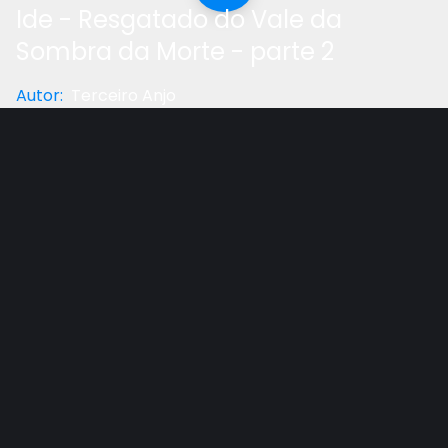
Ide - Resgatado do Vale da
Sombra da Morte - parte 2
Autor
:
Terceiro Anjo
Categoria
:
Testemunho
Gostou do vídeo?
Ajude-nos
Segunda parte do testemunho de Eliseu Alves
Silvano, onde conta como Deus alcançou seu
coração e o tirou dos caminhos das trevas. Confira!
Outros vídeos recomendados
Ver todos