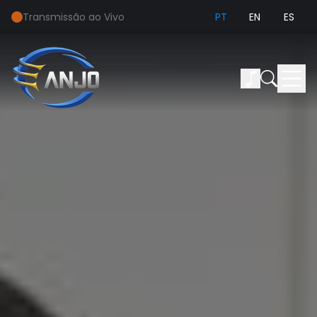
Transmissão ao Vivo
PT
EN
ES