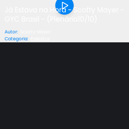
Já Estava na Hora - Scotty Mayer -
GYC Brasil - (Plenária10/10)
Autor
:
Scotty Mayer
Categoria
:
Palestra
Anterior
Próximo
Gostou do vídeo?
Ajude-nos
Scotty Mayer nos faz refletir no que temos feito com
o tempo que Deus tem nos dado. Temos usado da
melhor maneira? Temos passado tempo de
qualidade com nossos filhos e deixado a eles
essenciais ensinamentos para suas vidas neste