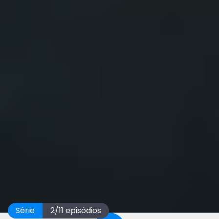
Série
2
/
11
episódios