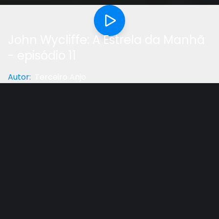
John Wycliffe: A Estrela da Manhã
- episódio 11
Autor
:
Terceiro Anjo
Categoria
:
Documentário
Gostou do vídeo?
Ajude-nos
John Wycliffe - Estrela da Manhã da Reforma, viveu
há mais de 600 anos, mas seu legado continua.
Tradutor da Bíblia, defensor da soberania nacional e
treinador de pregadores missionários - seu impacto