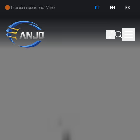
Transmissão ao Vivo
PT
EN
ES