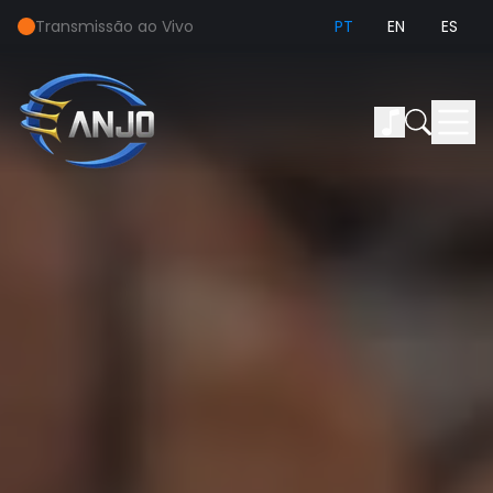
Transmissão ao Vivo
PT
EN
ES