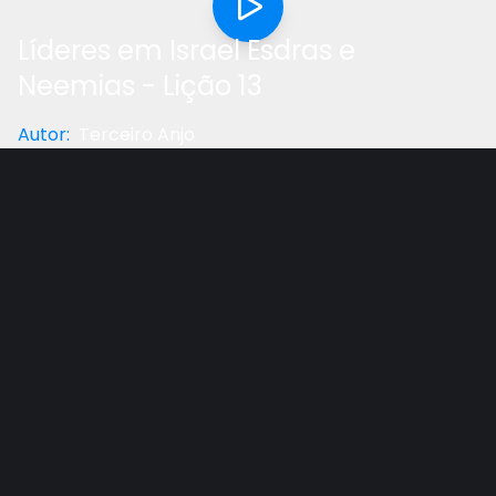
Líderes em Israel Esdras e
Neemias - Lição 13
Autor
:
Terceiro Anjo
Categoria
:
Lição Da Escola Sabatina
Gostou do vídeo?
Ajude-nos
Lição da Escola Sabatina 2019 Lição 13 - Líderes em
Israel Tema do Trimestre - Esdras e Neemias Classe
dos Professores com Comentários INSCREVA-SE E
COMPARTILHE!