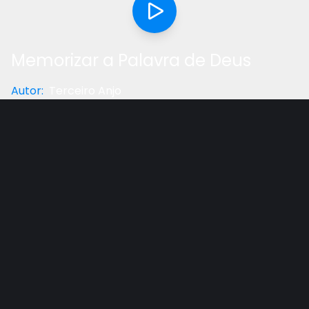
Memorizar a Palavra de Deus
Autor
:
Terceiro Anjo
Categoria
:
Reflexão
Gostou do vídeo?
Ajude-nos
Um dever de todo cristão, guardar a palavra de
Deus em seu coração.
Outros vídeos recomendados
Ver todos