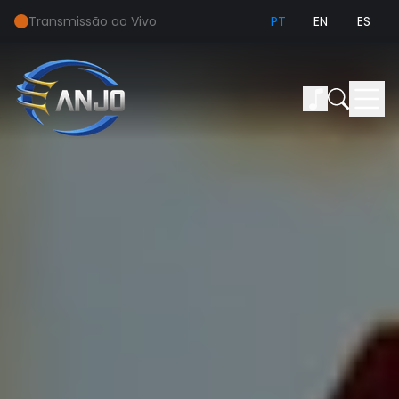
Transmissão ao Vivo
PT
EN
ES