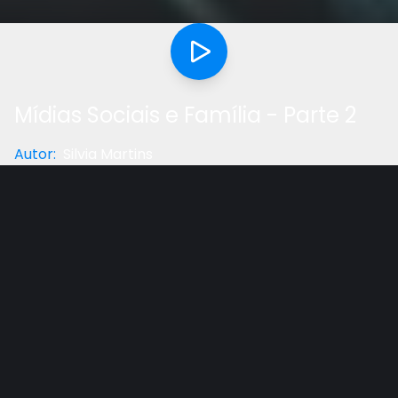
Mídias Sociais e Família - Parte 2
Autor
:
Silvia Martins
Categoria
:
Educação
Gostou do vídeo?
Ajude-nos
Nesta segunda entrevista, Sílvia Martins relata mais
descobertas de estudos que tem sido feito com
relação o uso da mídia social e o tempo gasto nos
eletrônicos. Também os perigos e malefícios que