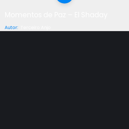
Momentos de Paz – El Shaday
Autor
:
Terceiro Anjo
Categoria
:
Música
Gostou do vídeo?
Ajude-nos
“Deus falou uma vez; duas vezes ouvi isto: que o
poder pertence a Deus.”
Salmos 62:11
Outros vídeos recomendados
Ver todos