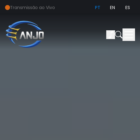
Transmissão ao Vivo
PT
EN
ES