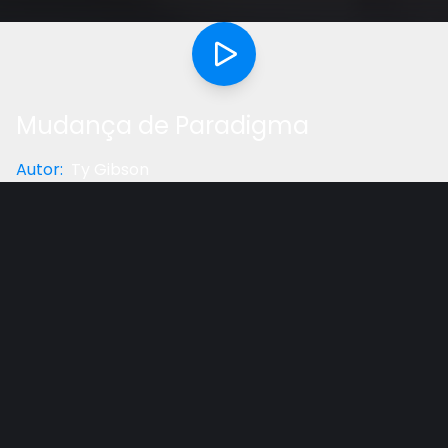
Mudança de Paradigma
Autor
:
Ty Gibson
Categoria
:
Reflexão
Gostou do vídeo?
Ajude-nos
Quando acontecem desastres, nosso impulso
natural é erguer o punho fechado ao céu e exigir
uma resposta. “Se Deus existe, e se Deus é bom,
então por que nosso mundo está cheio de