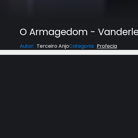
O Armagedom - Vanderlei
Autor
:
Terceiro Anjo
Categoria
:
Profecia
Série "Apocalipse" com o pastor Vanderlei Dorne
Apocalipse 16; 12-16.
E o sexto anjo derramou a sua taça sobre o grand