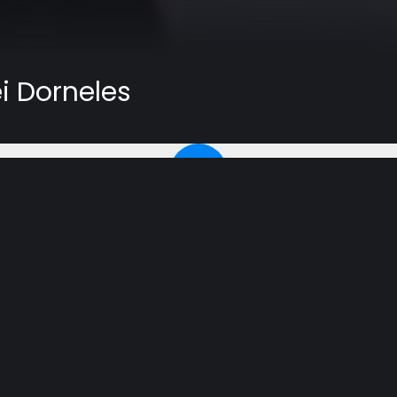
 Dorneles
les na Igreja do Unasp-EC.
e rio Eufrates; e a sua água secou-se, para que se prepa