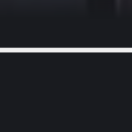
Gostou do vídeo?
Ajude-nos
rasse o caminho dos reis do oriente.