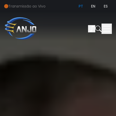
Transmissão ao Vivo
PT
EN
ES