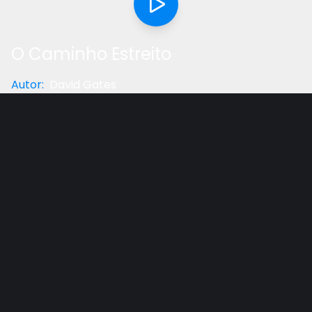
O Caminho Estreito
Autor
:
David Gates
Categoria
:
Palestra
Gostou do vídeo?
Ajude-nos
Palestra feita na Austrália em 2013, colocando a
primeira visão de Ellen G. White para os nossos dias.
O barco está afundando, nossas atitudes têm que
refletir esta urgência.