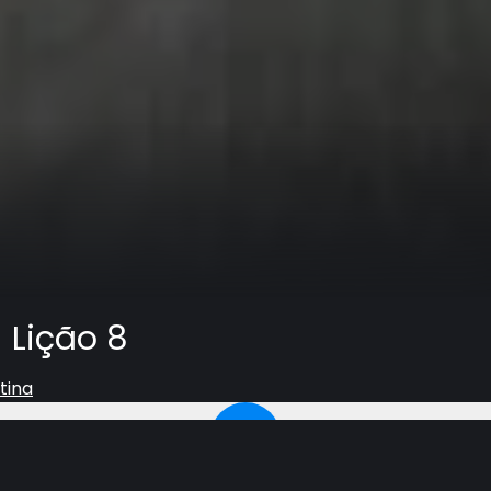
 Lição 8
tina