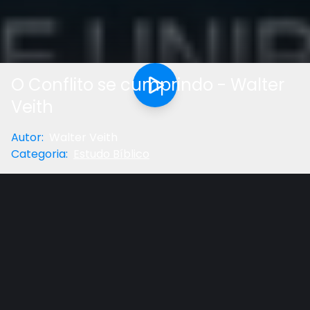
O Conflito se cumprindo - Walter
Veith
Autor
:
Walter Veith
Categoria
:
Estudo Bíblico
Download (
132 MB
)
Gostou do vídeo?
Ajude-nos
O conflito parece inevitável.Estamos no meio disso e