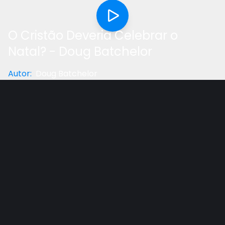
O Cristão Deveria Celebrar o
Natal? - Doug Batchelor
Autor
:
Doug Batchelor
Categoria
:
Reflexão
Gostou do vídeo?
Ajude-nos
Esta é provavelmente uma das perguntas mais
feitas para esta época do ano. No vídeo abaixo, o Pr.
Doug Batchelor do Amazing Facts fala sobre alguns
das principais controvérsia em torno do Cristão e o
Natal.