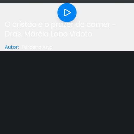
O cristão e o prazer de comer -
Dras. Márcia Lobo Vidoto
Autor
:
Terceiro Anjo
Categoria
:
Saúde
Gostou do vídeo?
Ajude-nos
O desejo de Deus é que tenhamos saúde e saúde em
abundância. Deus colocou em nós o prazer de
comer, mas por que ainda temos prazer de comer
alimentos que já sabemos que não são saudáveis?