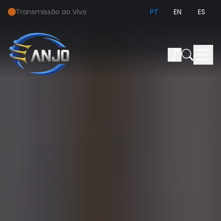
Transmissão ao Vivo
PT
EN
ES