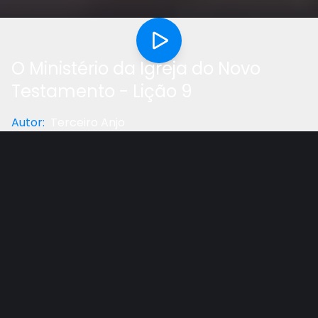
O Ministério da Igreja do Novo
Testamento - Lição 9
Autor
:
Terceiro Anjo
Categoria
:
Lição Da Escola Sabatina
Gostou do vídeo?
Ajude-nos
A igreja primitiva, logo após a ascenção de Cristo ao
céu, seguiu os ensinamentos de Jesus, cuidando das
viúva, orfãos e necessitados. Eles servem de
exemplo para nós, neste tempo onde vemos tantas