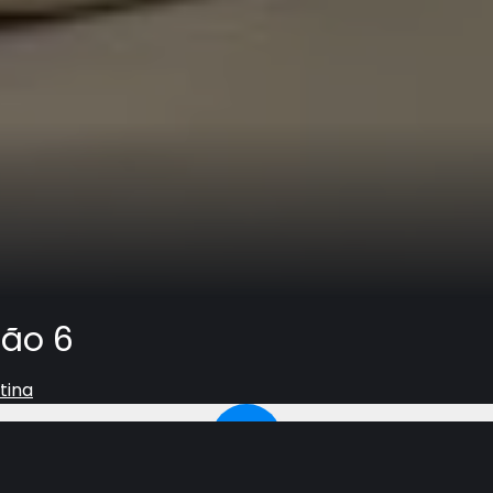
ção 6
tina