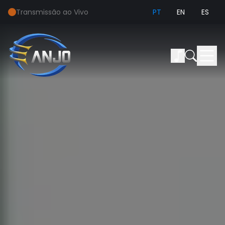
Transmissão ao Vivo
PT
EN
ES