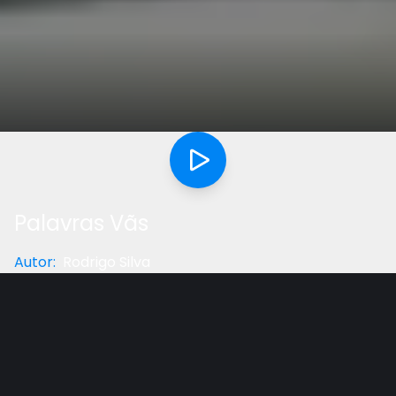
Palavras Vãs
Autor
:
Rodrigo Silva
Categoria
:
Reflexão
Gostou do vídeo?
Ajude-nos