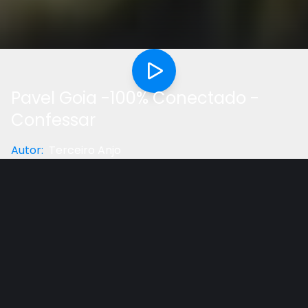
Pavel Goia -100% Conectado -
Confessar
Autor
:
Terceiro Anjo
Categoria
:
Palestra
Gostou do vídeo?
Ajude-nos
Você já sentiu que há algo errado com sua
experiência cristã? Você já olhou para trás, para a