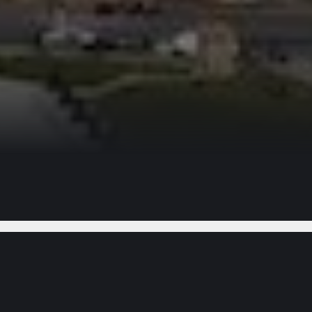
Gostou do vídeo?
Ajude-nos