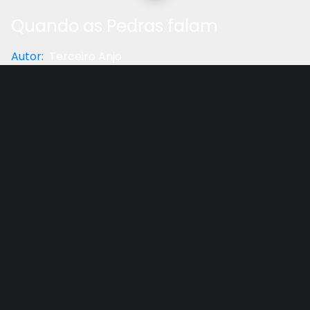
Quando as Pedras falam
Autor
:
Terceiro Anjo
Categoria
:
Testemunho
Gostou do vídeo?
Ajude-nos
Marta tinha Lupus e conta como o regime alimentar
estritamente vegetariano salvou sua vida, e sobre o
notável testemunho de uma médica da Unicamp.
Outros vídeos recomendados
Ver todos