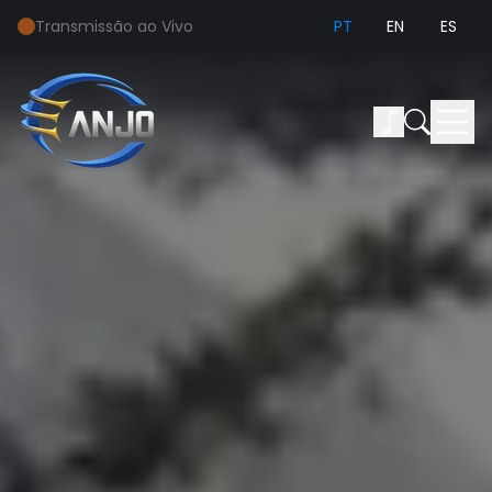
Transmissão ao Vivo
PT
EN
ES