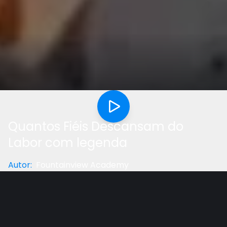
Quantos Fiéis Descansam do
Labor com legenda
Autor
:
Fountainview Academy
Categoria
:
Música
Gostou do vídeo?
Ajude-nos