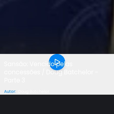
Sansão: Vencido pelas
concessões / Doug Batchelor -
Parte 3
Autor
:
Doug Batchelor
Categoria
:
Estudo Bíblico
Gostou do vídeo?