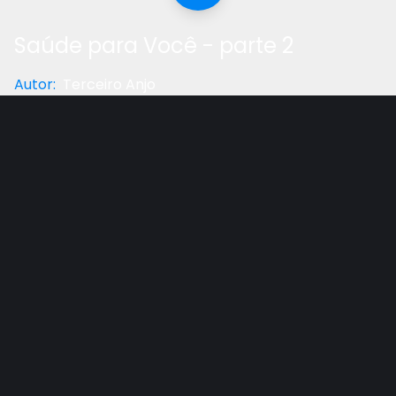
Saúde para Você - parte 2
Autor
:
Terceiro Anjo
Categoria
:
Saúde
Gostou do vídeo?
Ajude-nos
Fernando Lux apresenta princípios e dicas práticas
para ter saúde física, mental e espiritual segundo
instruções de Deus para Seus filhos.
Outros vídeos recomendados
Ver todos