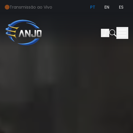
Transmissão ao Vivo
PT
EN
ES