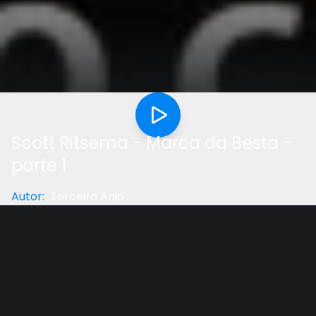
Scott Ritsema - Marca da Besta -
parte 1
Autor
:
Terceiro Anjo
Categoria
:
Profecia
Gostou do vídeo?
Ajude-nos