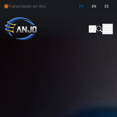
Transmissão ao Vivo
PT
EN
ES