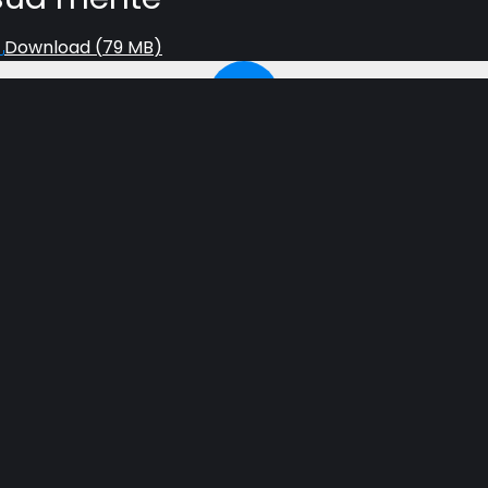
Download (
79 MB
)
lares já feitas. Uma guerra épica entre o bem e o mal q
tãos, ateus e adeptos da Nova Era, encontraram paralelos
 para ter esse traço comum ou há uma força mais sinistr
os