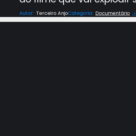
Autor
:
Terceiro Anjo
Categoria
:
Documentário
Star Wars é uma das séries de filmes mais popu
Muitas religiões, como budistas, taoístas, cris
verdades sobre cada fé. Star Wars foi projetado
Outros vídeos recomendados
Ver tod