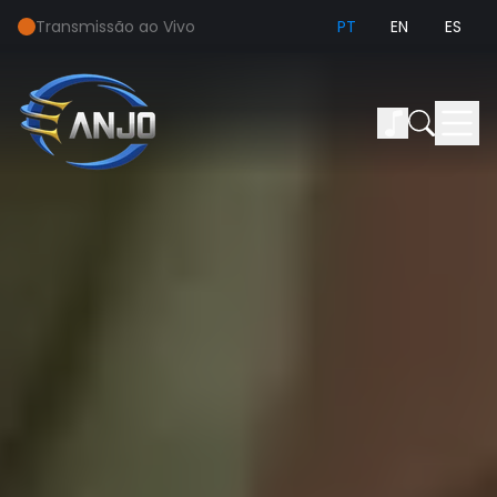
Transmissão ao Vivo
PT
EN
ES