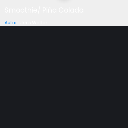
Smoothie/ Piña Colada
Autor
:
Jens Wolter
Categoria
:
Saúde
Gostou do vídeo?
Ajude-nos
Saúde Sobre a Mesa:
Receita de Guacamole com o
Dr. Jens Wolter
Ingredientes Smoothie:
3 bananas fatiadas congeladas
2 xícaras de morango congelado
1/2 xícara de leite de coco