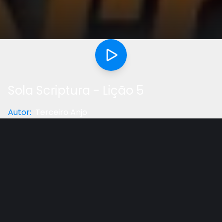
Sola Scriptura - Lição 5
Autor
:
Terceiro Anjo
Categoria
:
Lição Da Escola Sabatina
Gostou do vídeo?
Ajude-nos
A Bíblia por si só se auto-interpreta, se completa, se
explica. O Velho e o Novo Testamento falam de um