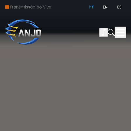
Transmissão ao Vivo
PT
EN
ES