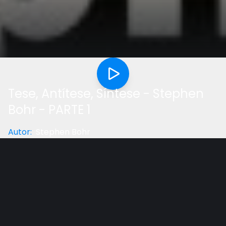
Tese, Antítese, Síntese - Stephen
Bohr - PARTE 1
Autor
:
Stephen Bohr
Categoria
:
Profecia
Gostou do vídeo?
Ajude-nos