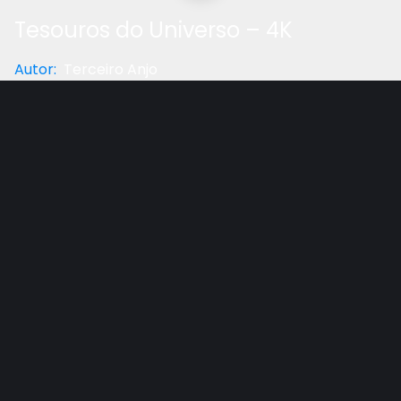
Tesouros do Universo – 4K
Autor
:
Terceiro Anjo
Categoria
:
Reflexão
Gostou do vídeo?
Ajude-nos
Imagens em altíssima resolução, marchetadas de
citações de Ellen White sobre o universo. Recline na
cadeira e viaje!
Outros vídeos recomendados
Ver todos