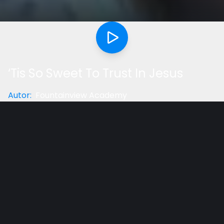
‘Tis So Sweet To Trust In Jesus
Autor
:
Fountainview Academy
Categoria
:
Música
Gostou do vídeo?
Ajude-nos
Melodia do hino 271 do Hinário Adventista.
Cristo! Cristo! Já confio