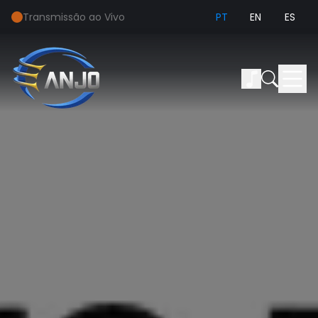
Transmissão ao Vivo
PT
EN
ES