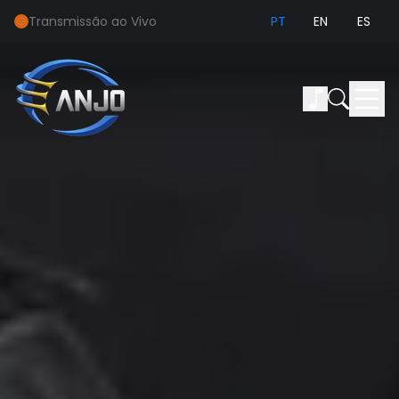
Transmissão ao Vivo
PT
EN
ES