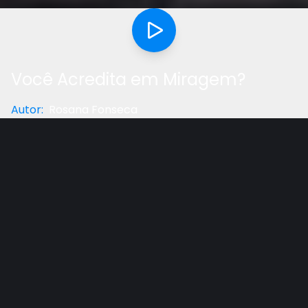
Você Acredita em Miragem?
Autor
:
Rosana Fonseca
Categoria
:
Palestra
Gostou do vídeo?
Ajude-nos
Neste video, Rosana Pontes fala sobre as miragens
espirituais que temos visto por aí, são boas ou são
miragens enviadas por Satanás, para nos perturbar
e nos amendrontar e assim abalar nossa fé? Ouça