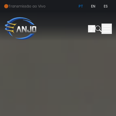
Transmissão ao Vivo
PT
EN
ES