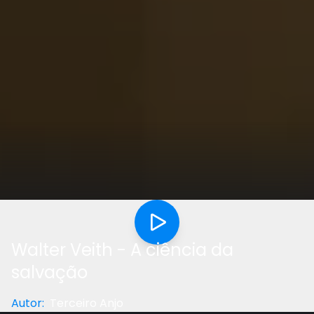
Walter Veith - A ciência da
salvação
Autor
:
Terceiro Anjo