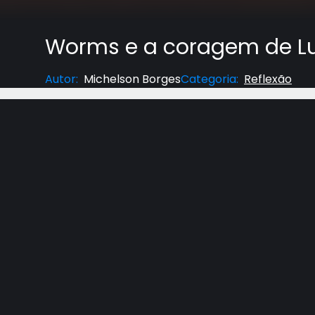
Worms e a coragem de Lu
Autor
:
Michelson Borges
Categoria
:
Reflexão
“Os que obstinadamente fechavam os olhos à luz
Lutero. Quando cessou de falar, o anunciador da D
Retratar-te-ás ou não?’
O reformador respondeu: ‘Visto que vossa serení
e é esta: Não posso submeter minha fé quer ao p