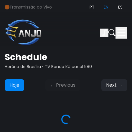
Transmissão ao Vivo
PT
EN
ES
Schedule
Horário de Brasília
• TV Banda KU canal 580
Hoje
←
Previous
Next
→