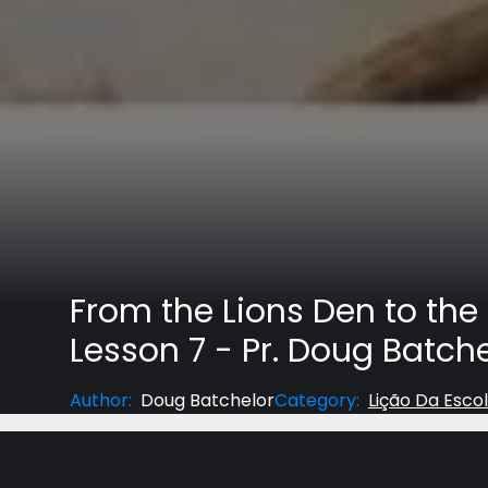
From the Lions Den to the
Lesson 7 - Pr. Doug Batche
Author
:
Doug Batchelor
Category
:
Lição Da Esco