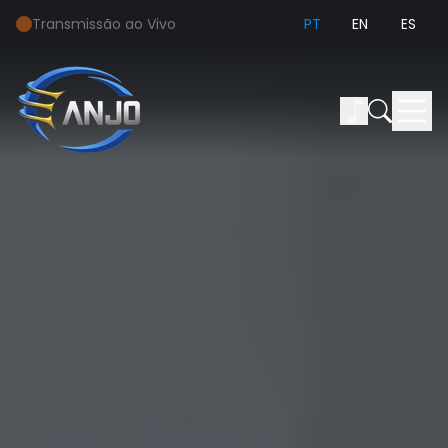
Transmissão ao Vivo
PT
EN
ES