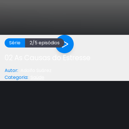
Série
2
/
5
episódios
02 As Causas do Estresse
Autor
:
Adolfo Suárez
Categoria
:
Saúde
Anterior
Próximo
Gostou do vídeo?
Ajude-nos