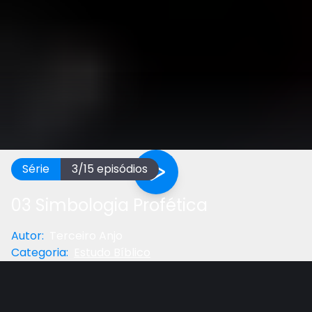
Série
3
/
15
episódios
03 Simbologia Profética
Autor
:
Terceiro Anjo
Categoria
:
Estudo Bíblico
Anterior
Próximo
Gostou do vídeo?