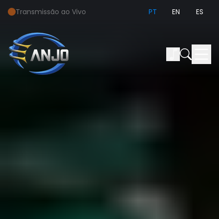
Transmissão ao Vivo
PT
EN
ES