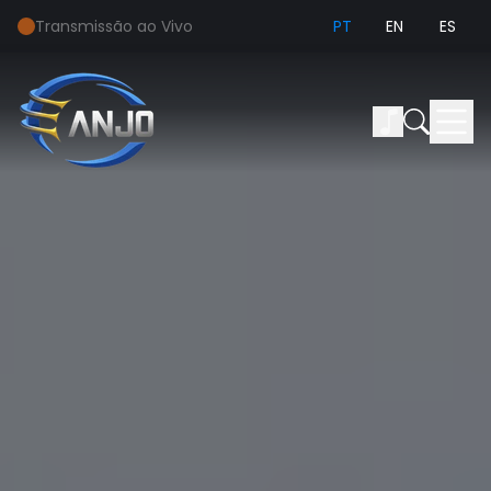
Transmissão ao Vivo
PT
EN
ES