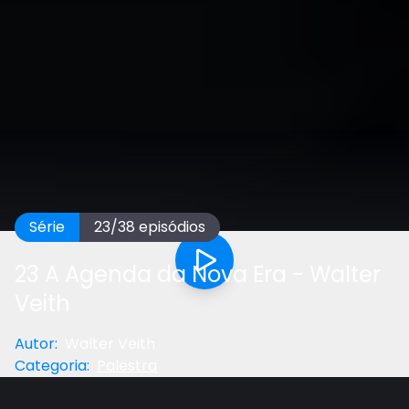
Série
23
/
38
episódios
23 A Agenda da Nova Era - Walter
Veith
Autor
:
Walter Veith
Categoria
:
Palestra
Anterior
Próximo