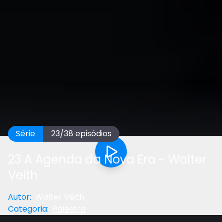
Série
23
/
38
episódios
23 A Agenda da Nova Era - Walter
Veith
Autor
:
Walter Veith
Categoria
:
Palestra
Anterior
Próximo