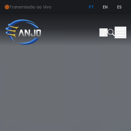
Transmissão ao Vivo
PT
EN
ES