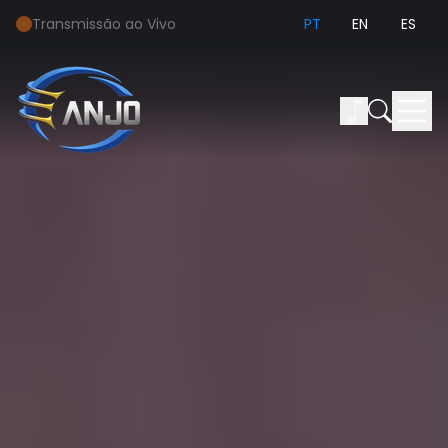
Transmissão ao Vivo
PT
EN
ES