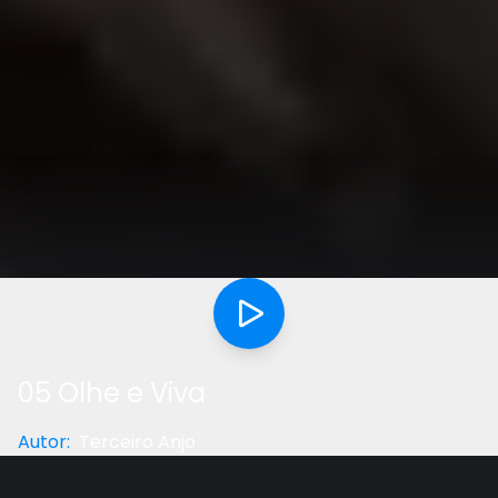
05 Olhe e Viva
Autor
:
Terceiro Anjo
Categoria
:
Palestra