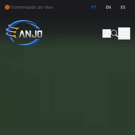
Transmissão ao Vivo
PT
EN
ES