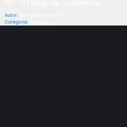
03 - O Fôlego do Onipotente
Autor
:
Henry Feyerabend
Categoria
:
Palestra
Anterior
Próximo
Gostou do vídeo?
Ajude-nos
SÉRIE: ” EMBAIXADOR REAL “. Semana de Oração no
UNASP EC - Terça-feira, 27 de Setembro de 2005
Orador: Pr. Henry Feyerabend, do ministério Está
Escrito do Canadá.
“A Bíblia traz reavivamento porque sob a influência
do Espírito Santo a Bíblia tem poder de convencer”.