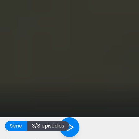
Série
3
/
8
episódios