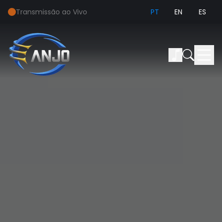
Transmissão ao Vivo
PT
EN
ES