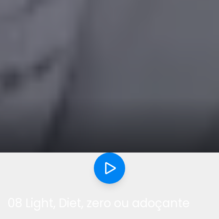
08 Light, Diet, zero ou adoçante