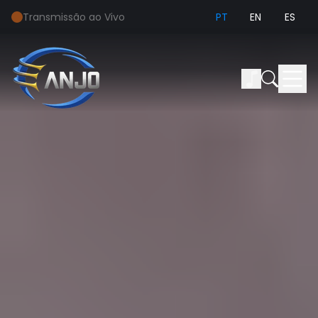
Transmissão ao Vivo
PT
EN
ES