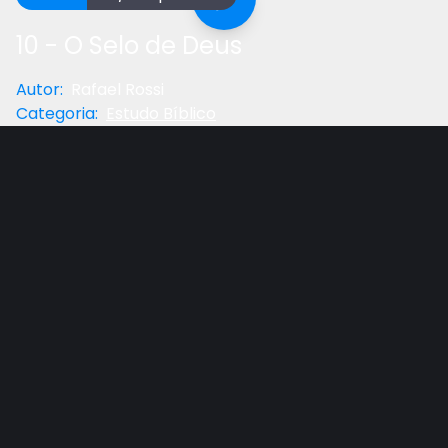
10 - O Selo de Deus
Autor
:
Rafael Rossi
Categoria
:
Estudo Bíblico
Anterior
Próximo
Gostou do vídeo?
Ajude-nos
Décimo estudo da série "Apocalipse, O Fim Revelado"
apresentada pelo Pr. Rafael Rossi.
Nesta série são apresentados 24 temas, revelando
os maiores enigmas proféticos contidos na Bíblia.