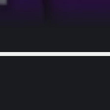
Gostou do vídeo?
Ajude-nos
ra nunca perder nenhum video novo toda semana!
Ylom7rc Sexta Feira pela manha: