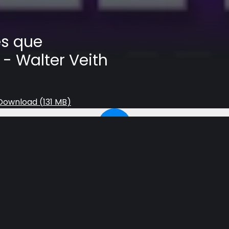
es que
- Walter Veith
Download (
131 MB
)
se inscrever e ativar as notificações do nosso canal pa
nks abaixo: Quinta a Noite:https: //youtube.com/live/omV6