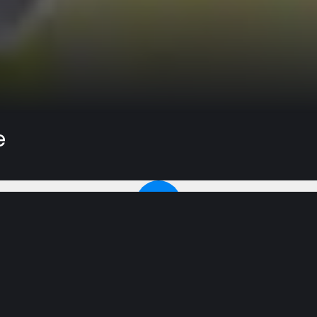
e
da Associação Paulista Central da Igreja Adventista do 