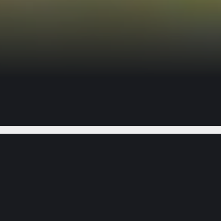
Gostou do vídeo?
Ajude-nos
Sétimo Dia