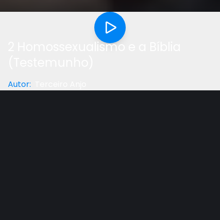
2 Homossexualismo e a Bíblia
(Testemunho)
Autor
:
Terceiro Anjo
Categoria
:
Testemunho
Gostou do vídeo?
Ajude-nos
Palestra do Pr.Ronald Woolsey de 4-7 de novembro
de 2012 na IASD Jardim Blumenau, Artur Nogueira –
SP.