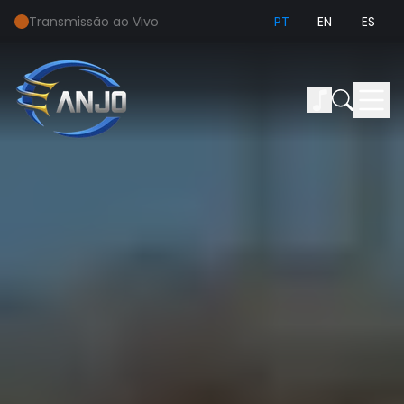
Transmissão ao Vivo
PT
EN
ES